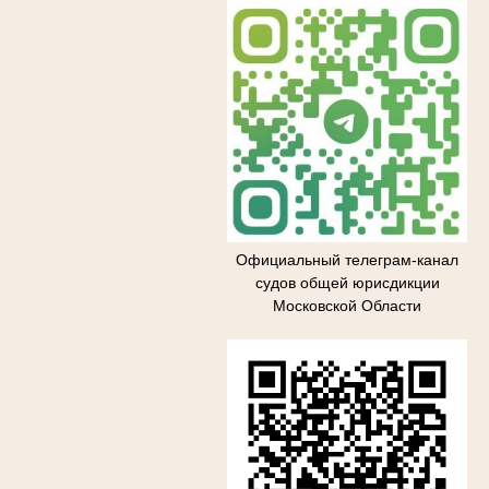
Официальный телеграм-канал
судов общей юрисдикции
Московской Области