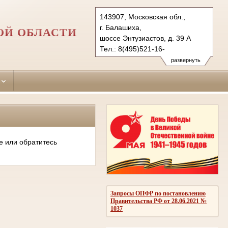
143907, Московская обл.,
г. Балашиха,
ОЙ ОБЛАСТИ
шоссе Энтузиастов, д. 39 А
Тел.: 8(495)521-16-
71 (приемная суда), 529-33-84
развернуть
Balashihinsky.mo@sudrf.ru
е или обратитесь
Запросы ОПФР по постановлению
Правительства РФ от 28.06.2021 №
1037