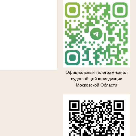
Официальный телеграм-канал
судов общей юрисдикции
Московской Области