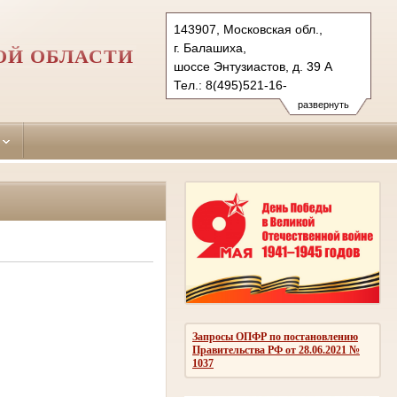
143907, Московская обл.,
г. Балашиха,
ОЙ ОБЛАСТИ
шоссе Энтузиастов, д. 39 А
Тел.: 8(495)521-16-
71 (приемная суда), 529-33-84
развернуть
Balashihinsky.mo@sudrf.ru
Запросы ОПФР по постановлению
Правительства РФ от 28.06.2021 №
1037